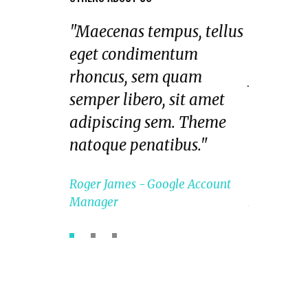
enas tempus, tellus
"Aliquam lorem ante,
condimentum
dapibus in, viverra quis,
us, sem quam
feugiat a, tellus. Phasell
 libero, sit amet
viverra nulla ut metus
scing sem. Theme
varius lart. Maecenas
ue penatibus."
tempus."
James
Google Account
George Hill
Google Account
r
Manager